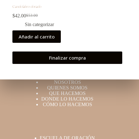
Candelabro dorado
$
42.00
$
53.00
Sin categorizar
Añadir al carrito
Finalizar compra
NOSOTROS
QUIENES SOMOS
QUE HACEMOS
DONDE LO HACEMOS
CÓMO LO HACEMOS
ESCUELA DE ORACIÓN