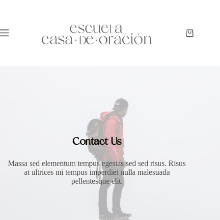
Contact Us
Massa sed elementum tempus egestas sed sed risus. Risus
at ultrices mi tempus imperdiet nulla malesuada
pellentesque elit.