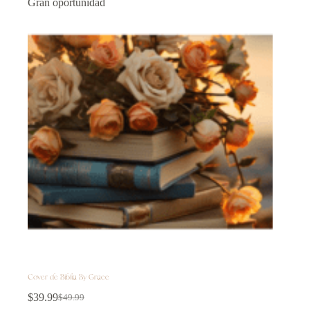
Gran oportunidad
Cover de Biblia By Grace
$
39.99
$
49.99