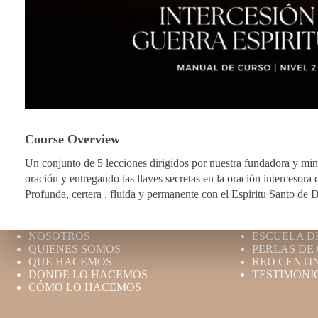
Course Overview
Un conjunto de 5 lecciones dirigidos por nuestra fundadora y min
oración y entregando las llaves secretas en la oración interceso
Profunda, certera , fluida y permanente con el Espíritu Santo de D
NOSOTROS
ESCUELA D
QUIENES SOMOS
PERLAS DE
QUE HACEMOS
RED CENTI
DONDE LO HACEMOS
TESTIMONI
CÓMO LO HACEMOS