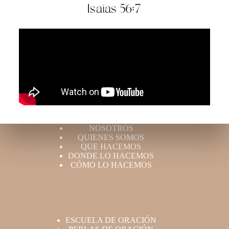
Isaías 56:7
NOSOTROS
QUIENES SOMOS
QUE HACEMOS
DONDE LO HACEMOS
CÓMO LO HACEMOS
ESCUELA DE ORACIÓN